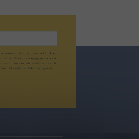
s e-mails d’informations de PBPA et
ntialité.
Nous nous engageons à ne
n droit d'accès, de modification, de
art. 34 de la loi "Informatique et