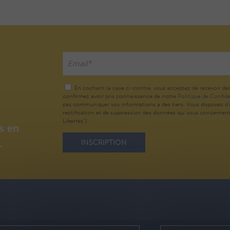
En cochant la case ci-contre, vous acceptez de recevoir de
confirmez avoir pris connaissance de notre
Politique de Confide
pas communiquer vos informations à des tiers. Vous disposez d'u
rectification et de suppression des données qui vous concernent (
Libertés").
s en
.