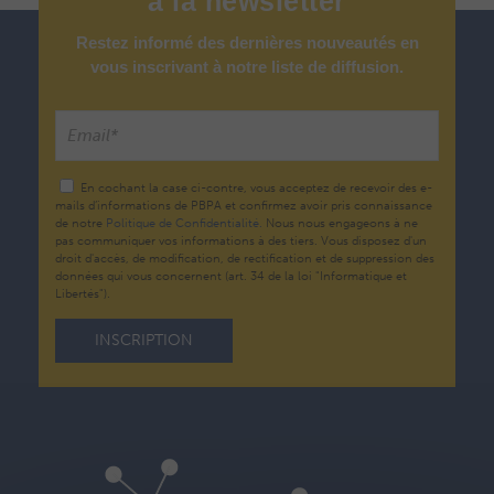
à
la
newsletter
Restez informé des dernières nouveautés en
vous inscrivant à notre liste de diffusion.
En cochant la case ci-contre, vous acceptez de recevoir des e-
mails d’informations de PBPA et confirmez avoir pris connaissance
de notre
Politique de Confidentialité.
Nous nous engageons à ne
pas communiquer vos informations à des tiers. Vous disposez d'un
droit d'accès, de modification, de rectification et de suppression des
données qui vous concernent (art. 34 de la loi "Informatique et
Libertés").