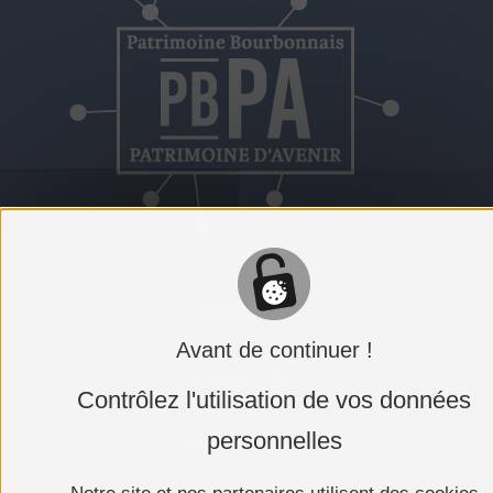
L'ASSOCIATION
Avant de continuer !
LE RÉSEAU PBPA
Contrôlez l'utilisation de vos données
personnelles
ADHÉRER AU PBPA