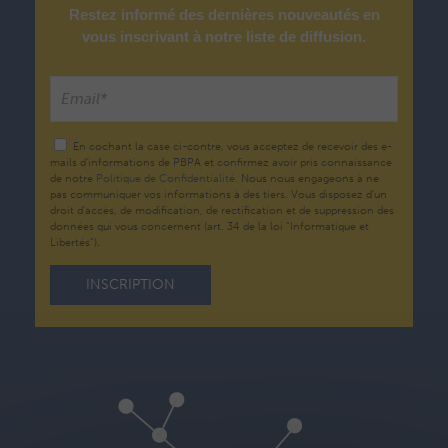
Restez informé des dernières nouveautés en
vous inscrivant à notre liste de diffusion.
En cochant la case ci-contre, vous acceptez de recevoir des e-
mails d’informations de PBPA et confirmez avoir pris connaissance
de notre
Politique de Confidentialité.
Nous nous engageons à ne
pas communiquer vos informations à des tiers. Vous disposez d'un
droit d'accès, de modification, de rectification et de suppression des
données qui vous concernent (art. 34 de la loi "Informatique et
Libertés").