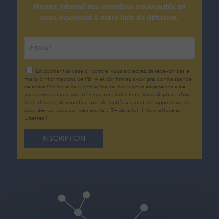
Restez informé des dernières nouveautés en
vous inscrivant à notre liste de diffusion.
En cochant la case ci-contre, vous acceptez de recevoir des e-
mails d’informations de PBPA et confirmez avoir pris connaissance
de notre
Politique de Confidentialité.
Nous nous engageons à ne
pas communiquer vos informations à des tiers. Vous disposez d'un
droit d'accès, de modification, de rectification et de suppression des
données qui vous concernent (art. 34 de la loi "Informatique et
Libertés").