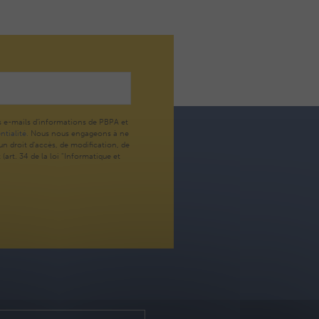
s e-mails d’informations de PBPA et
ntialité.
Nous nous engageons à ne
n droit d'accès, de modification, de
art. 34 de la loi "Informatique et