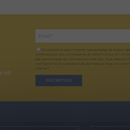
En cochant la case ci-contre, vous acceptez de recevoir de
confirmez avoir pris connaissance de notre
Politique de Confide
pas communiquer vos informations à des tiers. Vous disposez d'u
rectification et de suppression des données qui vous concernent (
Libertés").
s en
.