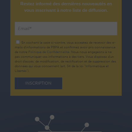
Restez informé des dernières nouveautés en
vous inscrivant à notre liste de diffusion.
En cochant la case ci-contre, vous acceptez de recevoir des e-
mails d’informations de PBPA et confirmez avoir pris connaissance
de notre
Politique de Confidentialité.
Nous nous engageons à ne
pas communiquer vos informations à des tiers. Vous disposez d'un
droit d'accès, de modification, de rectification et de suppression des
données qui vous concernent (art. 34 de la loi "Informatique et
Libertés").