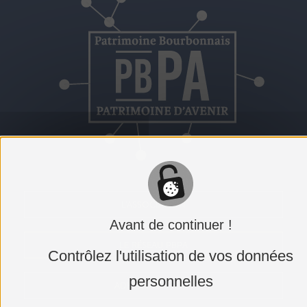
L'ASSOCIATION
Avant de continuer !
LE RÉSEAU PBPA
Contrôlez l'utilisation de vos données
personnelles
ADHÉRER AU PBPA