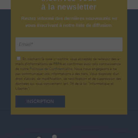
à
la
newsletter
Restez informé des dernières nouveautés en
vous inscrivant à notre liste de diffusion.
En cochant la case ci-contre, vous acceptez de recevoir des e-
mails d’informations de PBPA et confirmez avoir pris connaissance
de notre
Politique de Confidentialité.
Nous nous engageons à ne
pas communiquer vos informations à des tiers. Vous disposez d'un
droit d'accès, de modification, de rectification et de suppression des
données qui vous concernent (art. 34 de la loi "Informatique et
Libertés").