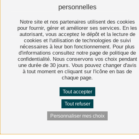
personnelles
ADHÉRER AU PBPA
Notre site et nos partenaires utilisent des cookies
pour fournir, gérer et améliorer ses services. En les
PRESSE
autorisant, vous acceptez le dépôt et la lecture de
cookies et l'utilisation de technologies de suivi
EXPOSER
nécessaires à leur bon fonctionnement. Pour plus
d'informations consultez notre page de politique de
confidentialité. Nous conservons vos choix pendant
ÉDITIONS PRÉCÉDENTES
une durée de 30 jours. Vous pouvez changer d'avis
à tout moment en cliquant sur l'icône en bas de
chaque page.
Tout accepter
Mentions légales
Plan du site
Tout refuser
Politique de confidentialité
Personnaliser mes choix
c-toucom-web