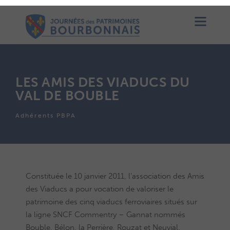
LES AMIS DES VIADUCS DU
VAL DE BOUBLE
Adhérents PBPA
Constituée le 10 janvier 2011, l’association des Amis
des Viaducs a pour vocation de valoriser le
patrimoine des cinq viaducs ferroviaires situés sur
la ligne SNCF Commentry – Gannat nommés
Bouble, Bélon, la Perrière, Rouzat et Neuvial.