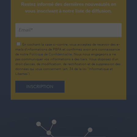
Restez informé des dernières nouveautés en
vous inscrivant à notre liste de diffusion.
En cochant la case ci-contre, vous acceptez de recevoir des e-
mails d’informations de PBPA et confirmez avoir pris connaissance
de notre
Politique de Confidentialité.
Nous nous engageons à ne
pas communiquer vos informations à des tiers. Vous disposez d'un
droit d'accès, de modification, de rectification et de suppression des
données qui vous concernent (art. 34 de la loi "Informatique et
Libertés").