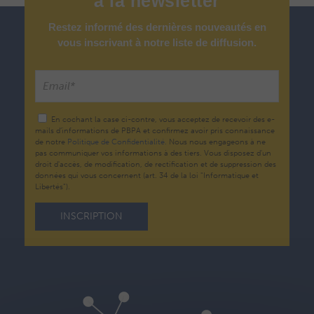
à
la
newsletter
Restez informé des dernières nouveautés en
vous inscrivant à notre liste de diffusion.
En cochant la case ci-contre, vous acceptez de recevoir des e-
mails d’informations de PBPA et confirmez avoir pris connaissance
de notre
Politique de Confidentialité.
Nous nous engageons à ne
pas communiquer vos informations à des tiers. Vous disposez d'un
droit d'accès, de modification, de rectification et de suppression des
données qui vous concernent (art. 34 de la loi "Informatique et
Libertés").