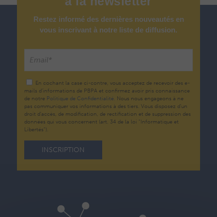
à
la
newsletter
Restez informé des dernières nouveautés en
vous inscrivant à notre liste de diffusion.
En cochant la case ci-contre, vous acceptez de recevoir des e-
mails d’informations de PBPA et confirmez avoir pris connaissance
de notre
Politique de Confidentialité.
Nous nous engageons à ne
pas communiquer vos informations à des tiers. Vous disposez d'un
droit d'accès, de modification, de rectification et de suppression des
données qui vous concernent (art. 34 de la loi "Informatique et
Libertés").