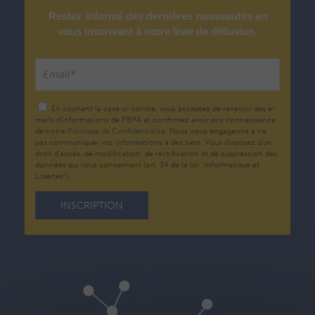
Restez informé des dernières nouveautés en
vous inscrivant à notre liste de diffusion.
En cochant la case ci-contre, vous acceptez de recevoir des e-
mails d’informations de PBPA et confirmez avoir pris connaissance
de notre
Politique de Confidentialité.
Nous nous engageons à ne
pas communiquer vos informations à des tiers. Vous disposez d'un
droit d'accès, de modification, de rectification et de suppression des
données qui vous concernent (art. 34 de la loi "Informatique et
Libertés").