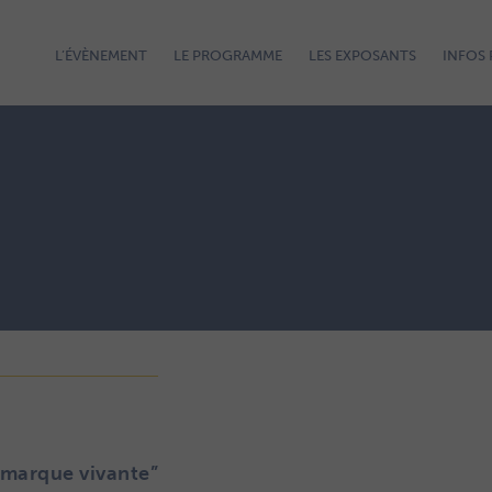
L’ÉVÈNEMENT
LE PROGRAMME
LES EXPOSANTS
INFOS 
e marque vivante”