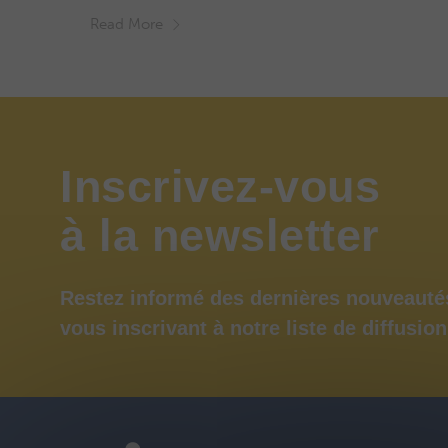
Read More
Inscrivez-vous
à
la
newsletter
Restez informé des dernières nouveauté
vous inscrivant à notre liste de diffusion