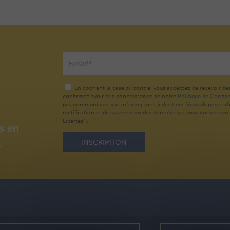
En cochant la case ci-contre, vous acceptez de recevoir de
confirmez avoir pris connaissance de notre
Politique de Confide
pas communiquer vos informations à des tiers. Vous disposez d'u
rectification et de suppression des données qui vous concernent (
Libertés").
s en
.