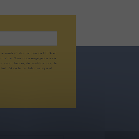
s e-mails d’informations de PBPA et
ntialité.
Nous nous engageons à ne
n droit d'accès, de modification, de
art. 34 de la loi "Informatique et